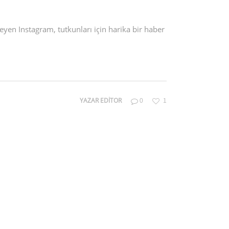
en Instagram, tutkunları için harika bir haber
YAZAR
EDITOR
0
1