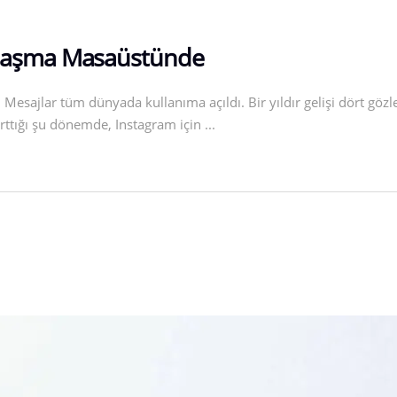
laşma Masaüstünde
esajlar tüm dünyada kullanıma açıldı. Bir yıldır gelişi dört göz
arttığı şu dönemde, Instagram için