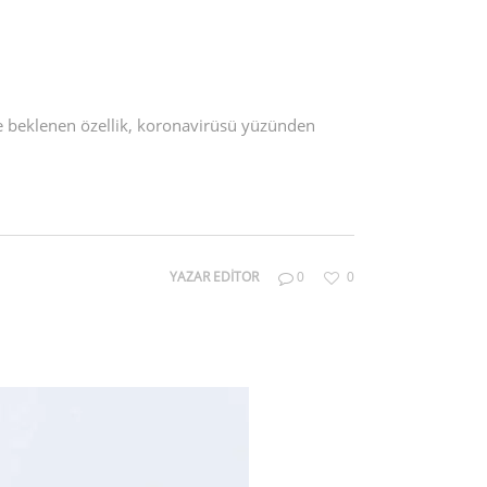
le beklenen özellik, koronavirüsü yüzünden
YAZAR
EDITOR
0
0