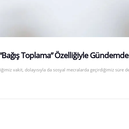
 “Bağış Toplama” Özelliğiyle Gündemde
ğimiz vakit, dolayısıyla da sosyal mecralarda geçirdiğimiz süre de