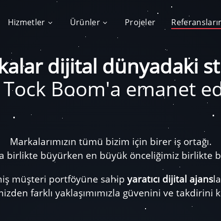
Hizmetler
Ürünler
Projeler
Referansları
alar dijital dünyadaki str
k Tock Boom'a emanet ed
Markalarımızın tümü bizim için birer iş ortağı.
ada birlikte büyürken en büyük önceliğimiz birlikt
niş müşteri portföyüne sahip
yaratıcı dijital ajans
l
zden farklı yaklaşımımızla güvenini ve takdirini 