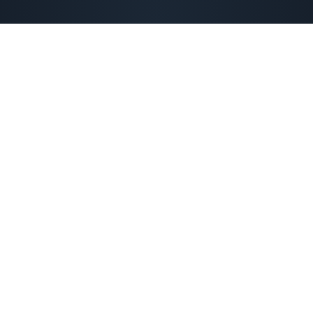
Bize Ulaşın
ilgi almak ve size özel sunabileceğimiz çözümler
iletişime geçin.
İLETİŞİME GEÇİN