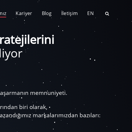
mız
Kariyer
Blog
İletişim
EN
atejilerini
iyor
e başarmanın memnuniyeti.
arından biri olarak,
kazandığımız markalarımızdan bazıları: