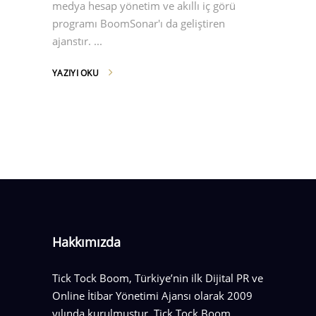
medya hesap yönetim ve akıllı iç görü
programı BoomSonar'ı da geliştiren
ajanstır.
YAZIYI OKU
Hakkımızda
Tick Tock Boom, Türkiye’nin ilk Dijital PR ve
Online İtibar Yönetimi Ajansı olarak 2009
yılında kurulmuştur. Tick Tock Boom,