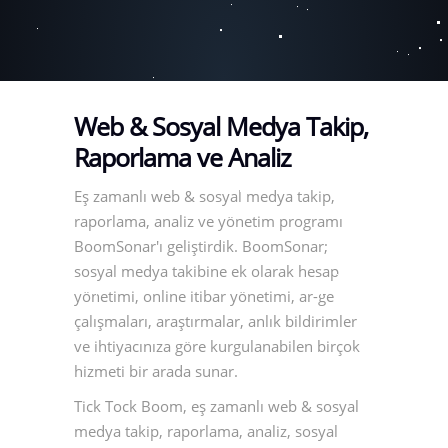
Web & Sosyal Medya Takip,
Raporlama ve Analiz
Eş zamanlı web & sosyal medya takip,
raporlama, analiz ve yönetim programı
BoomSonar'ı geliştirdik. BoomSonar;
sosyal medya takibine ek olarak hesap
yönetimi, online itibar yönetimi, ar-ge
çalışmaları, araştırmalar, anlık bildirimler
ve ihtiyacınıza göre kurgulanabilen birçok
hizmeti bir arada sunar.
Tick Tock Boom, eş zamanlı web & sosyal
medya takip, raporlama, analiz, sosyal