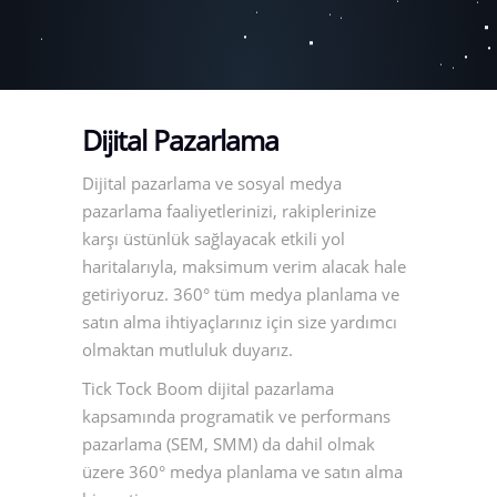
Dijital Pazarlama
Dijital pazarlama ve sosyal medya
pazarlama faaliyetlerinizi, rakiplerinize
karşı üstünlük sağlayacak etkili yol
haritalarıyla, maksimum verim alacak hale
getiriyoruz. 360° tüm medya planlama ve
satın alma ihtiyaçlarınız için size yardımcı
olmaktan mutluluk duyarız.
Tick Tock Boom dijital pazarlama
kapsamında programatik ve performans
pazarlama (SEM, SMM) da dahil olmak
üzere 360° medya planlama ve satın alma